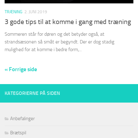
TRÆNING
2. JUNI 2019
3 gode tips til at komme i gang med træning
Sommeren står for døren og det betyder også, at
strandsæsonen så småt er begyndt. Der er dog stadig
mulighed for at komme i bedre form,...
« Forrige side
KATEGORIERNE PÅ SIDEN
Anbefalinger
Brætspil