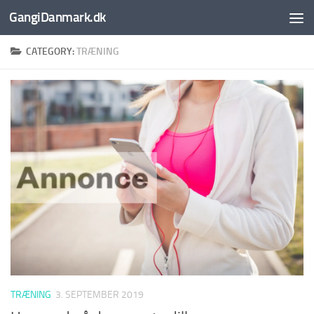
GangiDanmark.dk
Skip to content
CATEGORY:
TRÆNING
TRÆNING
3. SEPTEMBER 2019