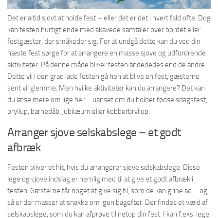
Det er altid sjovt at holde fest – eller det er det i hvert fald ofte. Dog
kan festen hurtigt ende med akavede samtaler over bordet eller
festgæster, der småkeder sig. For at undgå dette kan du ved din
næste fest sørge for at arrangere en masse sjove og udfordrende
aktiviteter. På denne måde bliver festen anderledes end de andre.
Dette vil i den grad lade festen gå hen at blive en fest, gæsterne
sent vil glemme. Men hvilke aktiviteter kan du arrangere? Det kan
du læse mere om lige her – uanset om du holder fødselsdagsfest,
bryllup, barnedåb, jubilæum eller kobberbryllup.
Arranger sjove selskabslege – et godt
afbræk
Festen bliver et hit, hvis du arrangerer sjove selskabslege. Disse
lege og sjove indslag er nemlig med til at give et godt afbræk i
festen. Gæsterne får noget at give sig til, som de kan grine ad – og
så er der masser at snakke om igen bagefter. Der findes et væld af
selskabslege, som du kan afprøve til netop din fest. I kan f.eks. lege