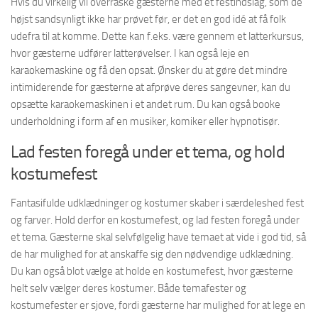
Hvis du virkelig vil overraske gæsterne med et festindslag, som de
højst sandsynligt ikke har prøvet før, er det en god idé at få folk
udefra til at komme. Dette kan f.eks. være gennem et latterkursus,
hvor gæsterne udfører latterøvelser. I kan også leje en
karaokemaskine og få den opsat. Ønsker du at gøre det mindre
intimiderende for gæsterne at afprøve deres sangevner, kan du
opsætte karaokemaskinen i et andet rum. Du kan også booke
underholdning i form af en musiker, komiker eller hypnotisør.
Lad festen foregå under et tema, og hold
kostumefest
Fantasifulde udklædninger og kostumer skaber i særdeleshed fest
og farver. Hold derfor en kostumefest, og lad festen foregå under
et tema. Gæsterne skal selvfølgelig have temaet at vide i god tid, så
de har mulighed for at anskaffe sig den nødvendige udklædning.
Du kan også blot vælge at holde en kostumefest, hvor gæsterne
helt selv vælger deres kostumer. Både temafester og
kostumefester er sjove, fordi gæsterne har mulighed for at lege en