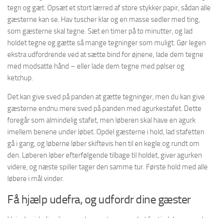
tegn og gæt. Opsæt et stort lærred af store stykker papir, sådan alle
gæsterne kan se. Hav tuscher klar og en masse sedler med ting,
som gæsterne skal tegne. Sæt en timer på to minutter, og lad
holdet tegne og gætte så mange tegninger som muligt. Gør legen
ekstra udfordrende ved at sætte bind for øjnene, lade dem tegne
med modsatte hånd – eller lade dem tegne med pølser og
ketchup.
Det kan give sved på panden at gætte tegninger, men du kan give
gæsterne endnu mere sved på panden med agurkestafet. Dette
foregår som almindelig stafet, men løberen skal have en agurk
imellem benene under løbet. Opdel gæsterne i hold, lad stafetten
gå i gang, og løberne løber skiftevis hen til en kegle og rundt om
den. Løberen løber efterfølgende tilbage til holdet, giver agurken
videre, og næste spiller tager den samme tur. Første hold med alle
løbere i mål vinder.
Få hjælp udefra, og udfordr dine gæster