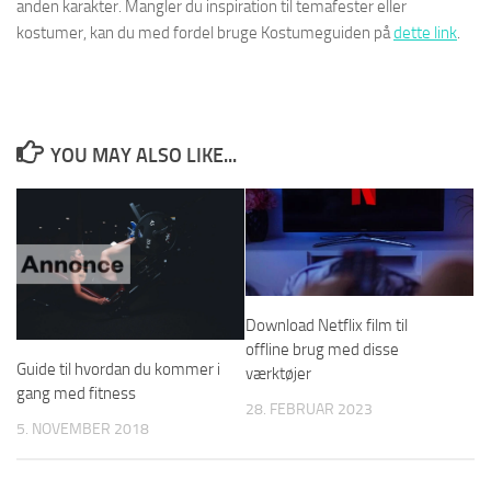
anden karakter. Mangler du inspiration til temafester eller
kostumer, kan du med fordel bruge Kostumeguiden på
dette link
.
YOU MAY ALSO LIKE...
Download Netflix film til
offline brug med disse
Guide til hvordan du kommer i
værktøjer
gang med fitness
28. FEBRUAR 2023
5. NOVEMBER 2018