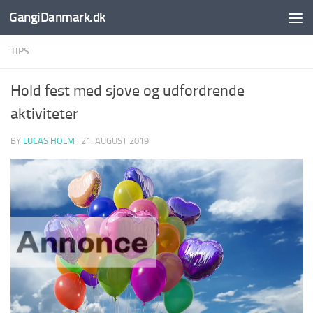
GangiDanmark.dk
Skip to content
TIPS
Hold fest med sjove og udfordrende
aktiviteter
BY
LUCAS HOLM
·
21. AUGUST 2019