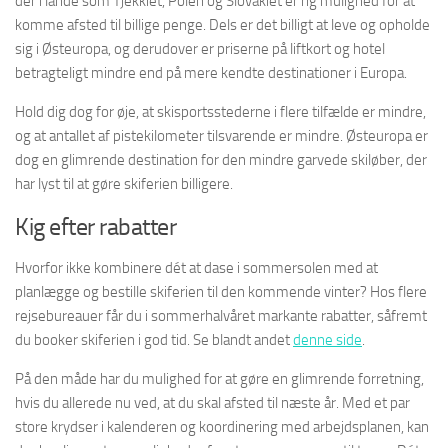
der i lande som Tjekkiet, Polen og Slovakiet er rig mulighed for at
komme afsted til billige penge. Dels er det billigt at leve og opholde
sig i Østeuropa, og derudover er priserne på liftkort og hotel
betragteligt mindre end på mere kendte destinationer i Europa.
Hold dig dog for øje, at skisportsstederne i flere tilfælde er mindre,
og at antallet af pistekilometer tilsvarende er mindre. Østeuropa er
dog en glimrende destination for den mindre garvede skiløber, der
har lyst til at gøre skiferien billigere.
Kig efter rabatter
Hvorfor ikke kombinere dét at dase i sommersolen med at
planlægge og bestille skiferien til den kommende vinter? Hos flere
rejsebureauer får du i sommerhalvåret markante rabatter, såfremt
du booker skiferien i god tid. Se blandt andet
denne side
.
På den måde har du mulighed for at gøre en glimrende forretning,
hvis du allerede nu ved, at du skal afsted til næste år. Med et par
store krydser i kalenderen og koordinering med arbejdsplanen, kan