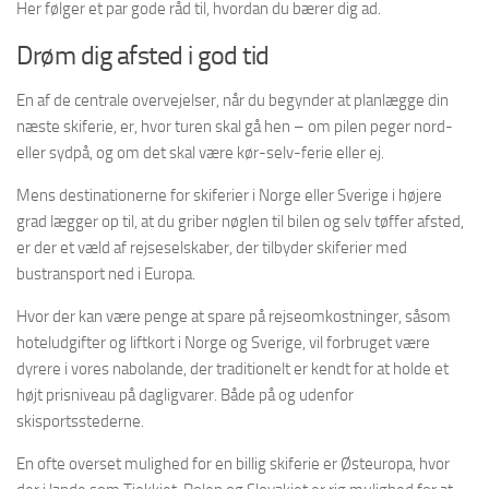
Her følger et par gode råd til, hvordan du bærer dig ad.
Drøm dig afsted i god tid
En af de centrale overvejelser, når du begynder at planlægge din
næste skiferie, er, hvor turen skal gå hen – om pilen peger nord-
eller sydpå, og om det skal være kør-selv-ferie eller ej.
Mens destinationerne for skiferier i Norge eller Sverige i højere
grad lægger op til, at du griber nøglen til bilen og selv tøffer afsted,
er der et væld af rejseselskaber, der tilbyder skiferier med
bustransport ned i Europa.
Hvor der kan være penge at spare på rejseomkostninger, såsom
hoteludgifter og liftkort i Norge og Sverige, vil forbruget være
dyrere i vores nabolande, der traditionelt er kendt for at holde et
højt prisniveau på dagligvarer. Både på og udenfor
skisportsstederne.
En ofte overset mulighed for en billig skiferie er Østeuropa, hvor