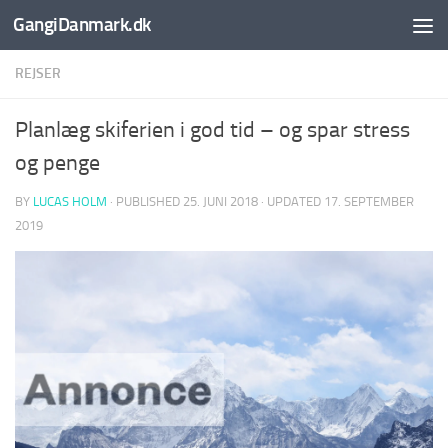
GangiDanmark.dk
Skip to content
REJSER
Planlæg skiferien i god tid – og spar stress
og penge
BY
LUCAS HOLM
· PUBLISHED
25. JUNI 2018
· UPDATED
17. SEPTEMBER
2019