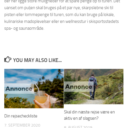
der her ligge store muligheder for at spare penge op til turen. Dét
uanset om puljen skal bruges på et par nye, skarpslebne ski til
pisten eller lommepenge til turen, som du kan bruge på lokale,
kulinariske madoplevelser eller en wellnesstur i skisportsstedets
spa- og saunaområde.
YOU MAY ALSO LIKE...
Skal din næste rejse være en
Din rejsecheckliste
aktiv en af slagsen?
7. SEPTEMBER 2020
8. AUGUST 2019