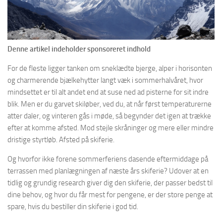
Denne artikel indeholder sponsoreret indhold
For de fleste ligger tanken om sneklædte bjerge, alper i horisonten
og charmerende bjælkehytter langt væk i sommerhalvåret, hvor
mindsettet er til alt andet end at suse ned ad pisterne for sit indre
blik. Men er du garvet skiløber, ved du, at når først temperaturerne
atter daler, og vinteren gås i møde, så begynder det igen at trække
efter at komme afsted. Mod stejle skråninger og mere eller mindre
dristige styrtløb. Afsted på skiferie.
Og hvorfor ikke forene sommerferiens dasende eftermiddage på
terrassen med planlægningen af næste års skiferie? Udover at en
tidlig og grundig research giver dig den skiferie, der passer bedst til
dine behov, og hvor du får mest for pengene, er der store penge at
spare, hvis du bestiller din skiferie i god tid.