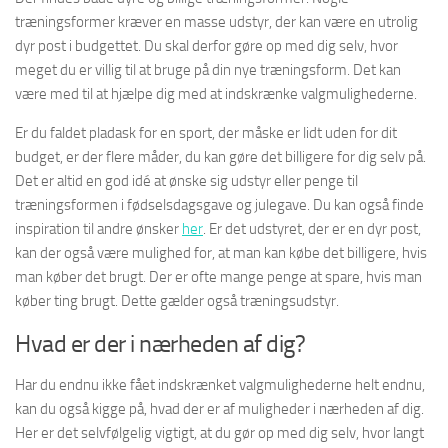
træningsformer kræver en masse udstyr, der kan være en utrolig
dyr post i budgettet. Du skal derfor gøre op med dig selv, hvor
meget du er villig til at bruge på din nye træningsform. Det kan
være med til at hjælpe dig med at indskrænke valgmulighederne.
Er du faldet pladask for en sport, der måske er lidt uden for dit
budget, er der flere måder, du kan gøre det billigere for dig selv på.
Det er altid en god idé at ønske sig udstyr eller penge til
træningsformen i fødselsdagsgave og julegave. Du kan også finde
inspiration til andre ønsker
her
. Er det udstyret, der er en dyr post,
kan der også være mulighed for, at man kan købe det billigere, hvis
man køber det brugt. Der er ofte mange penge at spare, hvis man
køber ting brugt. Dette gælder også træningsudstyr.
Hvad er der i nærheden af dig?
Har du endnu ikke fået indskrænket valgmulighederne helt endnu,
kan du også kigge på, hvad der er af muligheder i nærheden af dig.
Her er det selvfølgelig vigtigt, at du gør op med dig selv, hvor langt