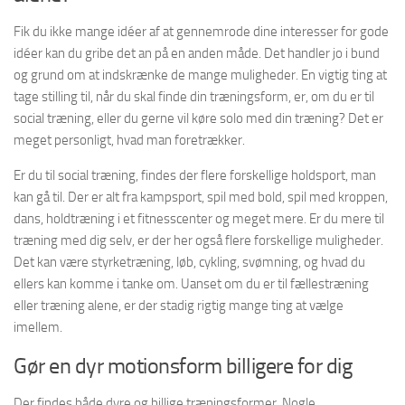
Fik du ikke mange idéer af at gennemrode dine interesser for gode
idéer kan du gribe det an på en anden måde. Det handler jo i bund
og grund om at indskrænke de mange muligheder. En vigtig ting at
tage stilling til, når du skal finde din træningsform, er, om du er til
social træning, eller du gerne vil køre solo med din træning? Det er
meget personligt, hvad man foretrækker.
Er du til social træning, findes der flere forskellige holdsport, man
kan gå til. Der er alt fra kampsport, spil med bold, spil med kroppen,
dans, holdtræning i et fitnesscenter og meget mere. Er du mere til
træning med dig selv, er der her også flere forskellige muligheder.
Det kan være styrketræning, løb, cykling, svømning, og hvad du
ellers kan komme i tanke om. Uanset om du er til fællestræning
eller træning alene, er der stadig rigtig mange ting at vælge
imellem.
Gør en dyr motionsform billigere for dig
Der findes både dyre og billige træningsformer. Nogle