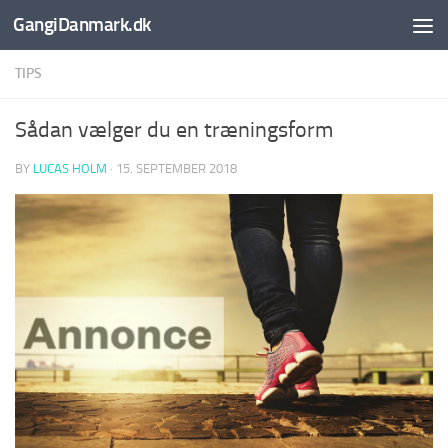
GangiDanmark.dk
Skip to content
TIPS
Sådan vælger du en træningsform
BY
LUCAS HOLM
·
15. SEPTEMBER 2018