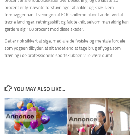
procent af alle fodboldskader overbelastning, og de sidste 20
procent er førnævnte forstuvninger af ankler og knæ. Dem
forebygger han i træningen af FCK-spillerne blandt andet ved at
træne landinger, retningsskift og faldteknik, selvom man aldrig kan
gardere sig 100 procent mod disse skader.
Det er nok sikkert at sige, med alle de fysiske og mentale fordele
som yogaen tilbyder, at alt andet end at tage brug af yoga som
træning i de professionelle sportsklubber, ville være dumt.
YOU MAY ALSO LIKE...