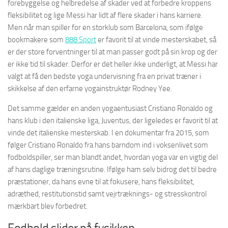
forebyggelse og helbredelse af skader ved at forbedre kroppens
fleksibilitet og lige Messi har lidt af flere skader i hans karriere.
Men når man spiller for en storklub som Barcelona, som ifølge
bookmakere som
888 Sport
er favorit til at vinde mesterskabet, så
er der store forventninger til at man passer godt på sin krop og der
er ikke tid til skader. Derfor er det heller ikke underligt, at Messi har
valgt at få den bedste yoga undervisning fra en privat træner i
skikkelse af den erfarne yogainstruktør Rodney Yee.
Det samme gælder en anden yogaentusiast Cristiano Ronaldo og
hans klub i den italienske liga, Juventus, der ligeledes er favorit til at
vinde det italienske mesterskab. I en dokumentar fra 2015, som
følger Cristiano Ronaldo fra hans barndom ind i voksenlivet som
fodboldspiller, ser man blandt andet, hvordan yoga var en vigtig del
af hans daglige træningsrutine. Ifølge ham selv bidrog det til bedre
præstationer, da hans evne til at fokusere, hans fleksibilitet,
adræthed, restitutionstid samt vejrtræknings- og stresskontrol
mærkbart blev forbedret.
Fodbold slider på fysikken