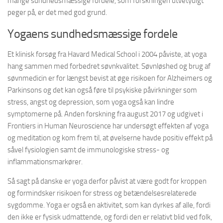
mange sundhedsmæssige fordele, som forskningen utvetydigt
peger på, er det med god grund.
Yogaens sundhedsmæssige fordele
Et klinisk forsøg fra Havard Medical School i 2004 påviste, at yoga
hang sammen med forbedret søvnkvalitet. Søvnløshed og brug af
søvnmedicin er for længst bevist at øge risikoen for Alzheimers og
Parkinsons og det kan også føre til psykiske påvirkninger som
stress, angst og depression, som yoga også kan lindre
symptomerne på. Anden forskning fra august 2017 og udgivet i
Frontiers in Human Neuroscience har undersøgt effekten af yoga
og meditation og kom frem til, at øvelserne havde positiv effekt på
såvel fysiologien samt de immunologiske stress- og
inflammationsmarkører.
Så sagt på danske er yoga derfor påvist at være godt for kroppen
og formindsker risikoen for stress og betændelsesrelaterede
sygdomme. Yoga er også en aktivitet, som kan dyrkes af alle, fordi
den ikke er fysisk udmattende, og fordi den er relativt blid ved folk,