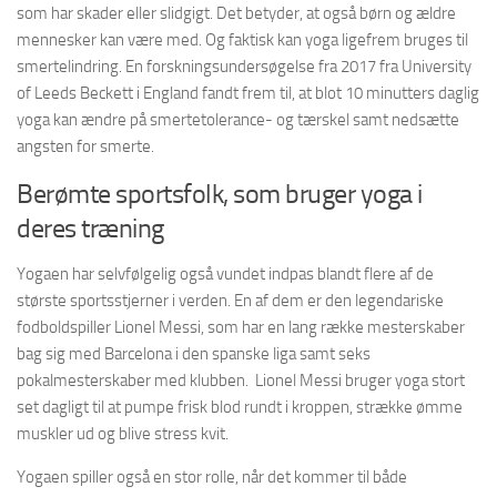
som har skader eller slidgigt. Det betyder, at også børn og ældre
mennesker kan være med. Og faktisk kan yoga ligefrem bruges til
smertelindring. En forskningsundersøgelse fra 2017 fra University
of Leeds Beckett i England fandt frem til, at blot 10 minutters daglig
yoga kan ændre på smertetolerance- og tærskel samt nedsætte
angsten for smerte.
Berømte sportsfolk, som bruger yoga i
deres træning
Yogaen har selvfølgelig også vundet indpas blandt flere af de
største sportsstjerner i verden. En af dem er den legendariske
fodboldspiller Lionel Messi, som har en lang række mesterskaber
bag sig med Barcelona i den spanske liga samt seks
pokalmesterskaber med klubben. Lionel Messi bruger yoga stort
set dagligt til at pumpe frisk blod rundt i kroppen, strække ømme
muskler ud og blive stress kvit.
Yogaen spiller også en stor rolle, når det kommer til både