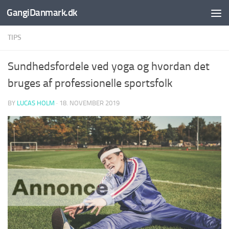
GangiDanmark.dk
Skip to content
TIPS
Sundhedsfordele ved yoga og hvordan det
bruges af professionelle sportsfolk
BY
LUCAS HOLM
·
18. NOVEMBER 2019