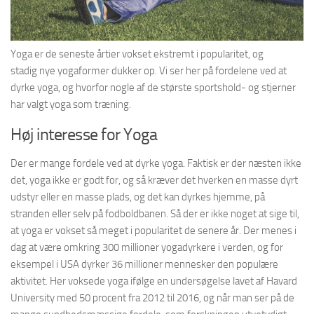
Yoga er de seneste årtier vokset ekstremt i popularitet, og
stadig nye yogaformer dukker op. Vi ser her på fordelene ved at
dyrke yoga, og hvorfor nogle af de største sportshold- og stjerner
har valgt yoga som træning.
Høj interesse for Yoga
Der er mange fordele ved at dyrke yoga. Faktisk er der næsten ikke
det, yoga ikke er godt for, og så kræver det hverken en masse dyrt
udstyr eller en masse plads, og det kan dyrkes hjemme, på
stranden eller selv på fodboldbanen. Så der er ikke noget at sige til,
at yoga er vokset så meget i popularitet de senere år. Der menes i
dag at være omkring 300 millioner yogadyrkere i verden, og for
eksempel i USA dyrker 36 millioner mennesker den populære
aktivitet. Her voksede yoga ifølge en undersøgelse lavet af Havard
University med 50 procent fra 2012 til 2016, og når man ser på de