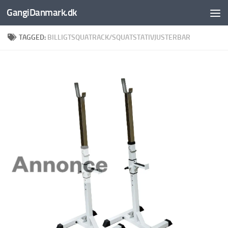
GangiDanmark.dk
Skip to content
TAGGED:
BILLIGTSQUATRACK/SQUATSTATIVJUSTERBAR