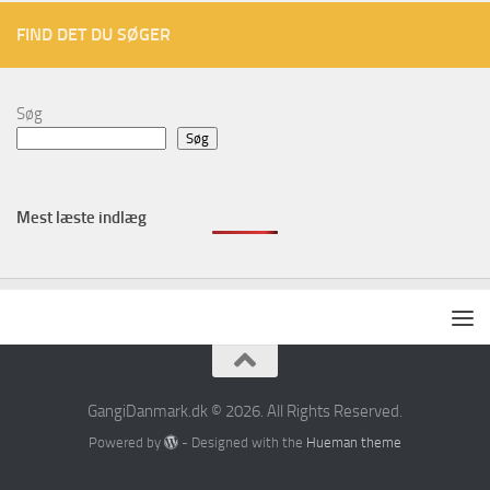
FIND DET DU SØGER
Søg
Søg
Mest læste indlæg
GangiDanmark.dk © 2026. All Rights Reserved.
Powered by
- Designed with the
Hueman theme