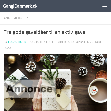
GangiDanmark.dk
Skip to content
ANBEFALINGER
Tre gode gaveidéer til en aktiv gave
BY
LUCAS HOLM
· PUBLISHED
1. SEPTEMBER 2019
· UPDATED
26. JUNI
2020