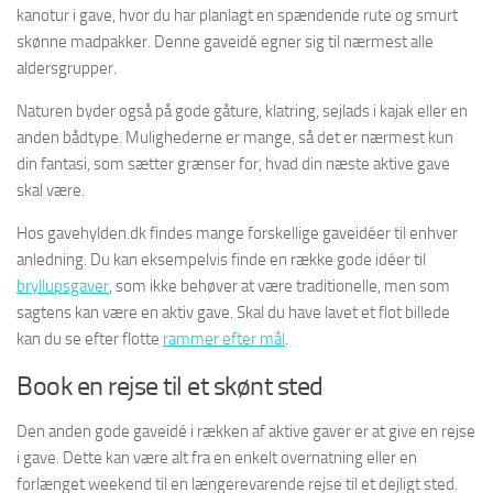
kanotur i gave, hvor du har planlagt en spændende rute og smurt
skønne madpakker. Denne gaveidé egner sig til nærmest alle
aldersgrupper.
Naturen byder også på gode gåture, klatring, sejlads i kajak eller en
anden bådtype. Mulighederne er mange, så det er nærmest kun
din fantasi, som sætter grænser for, hvad din næste aktive gave
skal være.
Hos gavehylden.dk findes mange forskellige gaveidéer til enhver
anledning. Du kan eksempelvis finde en række gode idéer til
bryllupsgaver
, som ikke behøver at være traditionelle, men som
sagtens kan være en aktiv gave. Skal du have lavet et flot billede
kan du se efter flotte
rammer efter mål
.
Book en rejse til et skønt sted
Den anden gode gaveidé i rækken af aktive gaver er at give en rejse
i gave. Dette kan være alt fra en enkelt overnatning eller en
forlænget weekend til en længerevarende rejse til et dejligt sted.