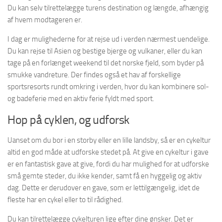
Du kan selv tilrettelægge turens destination og længde, afhængig
af hvem modtageren er.
I dag er mulighederne for at rejse ud i verden nærmest uendelige.
Du kan rejse til Asien og bestige bjerge og vulkaner, eller du kan
tage på en forlænget weekend til det norske fjeld, som byder på
smukke vandreture. Der findes også et hav af forskellige
sportsresorts rundt omkring i verden, hvor du kan kombinere sol-
og badeferie med en aktiv ferie fyldt med sport.
Hop på cyklen, og udforsk
Uanset om du bor i en storby eller en lille landsby, så er en cykeltur
altid en god måde at udforske stedet på. At give en cykeltur i gave
er en fantastisk gave at give, fordi du har mulighed for at udforske
små gemte steder, du ikke kender, samt få en hyggelig og aktiv
dag. Dette er derudover en gave, som er lettilgængelig, idet de
fleste har en cykel eller to til rådighed.
Du kan tilrettelægge cykelturen lige efter dine ønsker. Det er