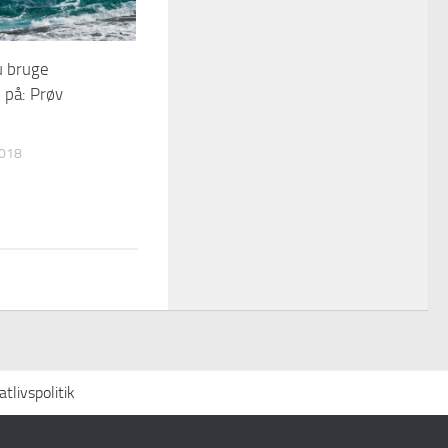
u bruge
på: Prøv
2018
atlivspolitik