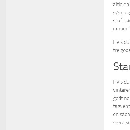
altid e
søvn og 
små bør
immunfor
Hvis du 
tre god
Sta
Hvis du
vinteren
godt no
tagventi
en såda
være sun