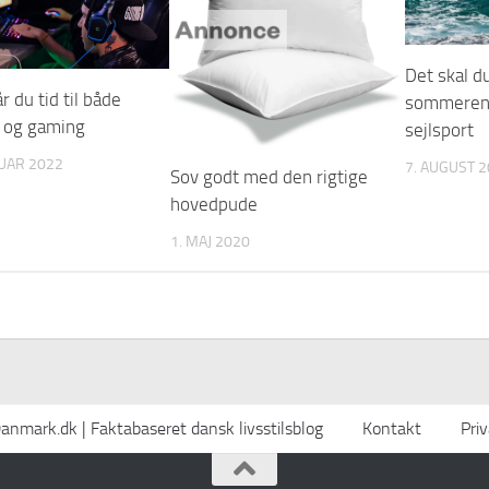
Det skal d
r du tid til både
sommeren 
 og gaming
sejlsport
UAR 2022
7. AUGUST 
Sov godt med den rigtige
hovedpude
1. MAJ 2020
nmark.dk | Faktabaseret dansk livsstilsblog
Kontakt
Priv