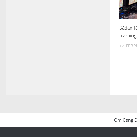
Sådan få
træning
12. FEBR
Om GangiDa