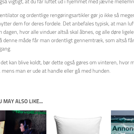
også vigtigt, at du får luftet ud i hjemmet med jævne mellem
ntilator og ordentlige rengøringsartikler gør jo ikke så megen
nytter dem for deres fordele. Det anbefales typisk, at man lu
 dagen, hvor alle vinduer altså skal åbnes, og alle døre ligel
å denne måde får man ordentligt gennemtræk, som altså får u
gang.
det kan blive koldt, bør dette også gøres om vinteren, hvor
d, mens man er ude at handle eller gå med hunden.
 MAY ALSO LIKE...