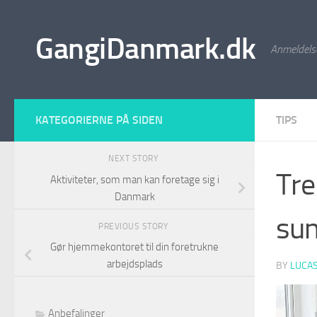
Skip to content
GangiDanmark.dk
Anmeldelse
KATEGORIERNE PÅ SIDEN
TIPS
NEXT STORY
Tre
Aktiviteter, som man kan foretage sig i
Danmark
sun
PREVIOUS STORY
Gør hjemmekontoret til din foretrukne
arbejdsplads
BY
LUCA
Anbefalinger