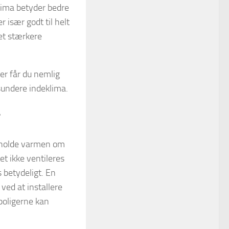
klima betyder bedre
r især godt til helt
et stærkere
Her får du nemlig
sundere indeklima.
t holde varmen om
et ikke ventileres
 betydeligt. En
 ved at installere
eboligerne kan