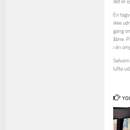
det er 
En tagve
ikke ud
gang om
åbne. P
i én om
Selvom 
lufte u
YOU