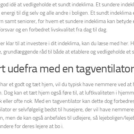
n god idé at vedligeholde et sundt indeklima. Et sundere inde
energi til dig selv og alle andre i boligen. Et sundt indeklima e
n samt seniorer, for hvem et sundere indeklima kan betyde 
svar og en forbedret livskvalitet fra dag til dag.
er klar til at investere i dit indeklima, kan du læse med her. 
e, grundlæggende råd til både at etablere og vedligeholde et 
rt udefra med en tagventilator
 har et godt og tæt hjem, vil du typisk have nemmere ved a
. Dog kan et tæt hjem også føre til, at luftkvaliteten i hjemm
k eller ofte nok. Med en tagventilator kan dette dog forbedres
lator er selvfølgelig bedst til husejere, der vil have nemmere
n, men de kan også anbefales til udlejere, så lejeboligen/lej
dere for deres lejere at bo i.