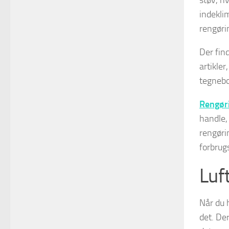
indekli
rengøri
Der fin
artikler
tegneb
Rengøri
handle, 
rengøri
forbrug
Luf
Når du h
det. Der