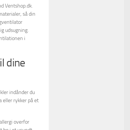
nd Ventshop.dk.
materialer, så din
gventilator
lig udsugning.
tilationen i
il dine
tikler indånder du
 eller rykker på et
llergi overfor
t bo i et usundt