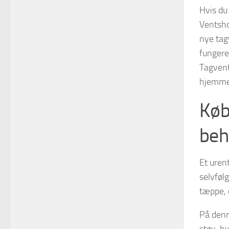
Hvis du
Ventshop
nye tag
fungere
Tagvent
hjemme
Køb 
beh
Et urent
selvfølg
tæppe, 
På denne
støv, h