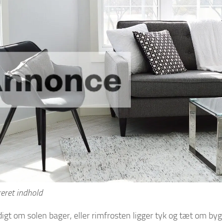
eret indhold
digt om solen bager, eller rimfrosten ligger tyk og tæt om by