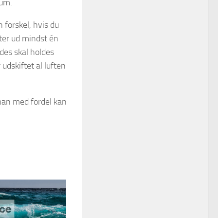
rum.
 forskel, hvis du
fter ud mindst én
edes skal holdes
dskiftet al luften
 man med fordel kan