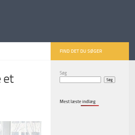
FIND DET DU SØGER
Søg
 et
Søg
Mest læste indlæg