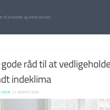
r af produkter og online services
 gode råd til at vedligeholde
dt indeklima
S HOLM
·
21. AUGUST 2020