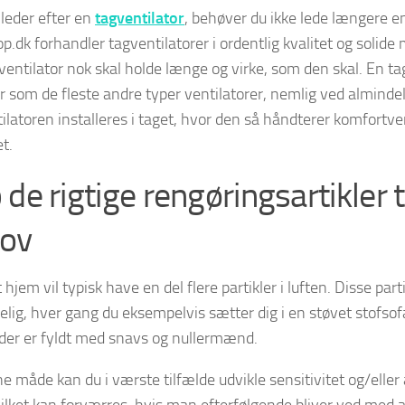
 leder efter en
tagventilator
, behøver du ikke lede længere e
.dk forhandler tagventilatorer i ordentlig kvalitet og solide 
ventilator nok skal holde længe og virke, som den skal. En ta
r som de fleste andre typer ventilatorer, nemlig ved alminde
ilatoren installeres i taget, hvor den så håndterer komfortven
t.
de rigtige rengøringsartikler t
ov
 hjem vil typisk have en del flere partikler i luften. Disse par
elig, hver gang du eksempelvis sætter dig i en støvet stofsofa
der er fyldt med snavs og nullermænd.
 måde kan du i værste tilfælde udvikle sensitivitet og/eller a
vilket kan forværres, hvis man efterfølgende bliver ved med a