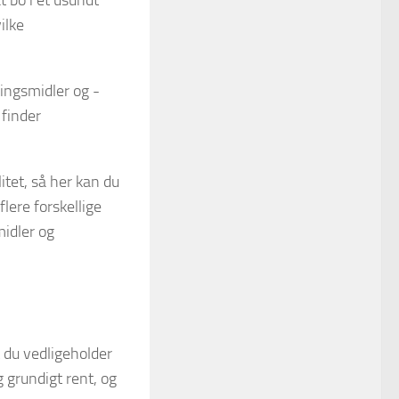
ilke
ringsmidler og -
 finder
itet, så her kan du
flere forskellige
midler og
t du vedligeholder
g grundigt rent, og