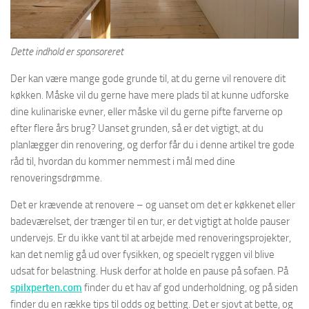
Dette indhold er sponsoreret
Der kan være mange gode grunde til, at du gerne vil renovere dit
køkken. Måske vil du gerne have mere plads til at kunne udforske
dine kulinariske evner, eller måske vil du gerne pifte farverne op
efter flere års brug? Uanset grunden, så er det vigtigt, at du
planlægger din renovering, og derfor får du i denne artikel tre gode
råd til, hvordan du kommer nemmest i mål med dine
renoveringsdrømme.
Det er krævende at renovere – og uanset om det er køkkenet eller
badeværelset, der trænger til en tur, er det vigtigt at holde pauser
undervejs. Er du ikke vant til at arbejde med renoveringsprojekter,
kan det nemlig gå ud over fysikken, og specielt ryggen vil blive
udsat for belastning. Husk derfor at holde en pause på sofaen. På
spilxperten.com
finder du et hav af god underholdning, og på siden
finder du en række tips til odds og betting. Det er sjovt at bette, og