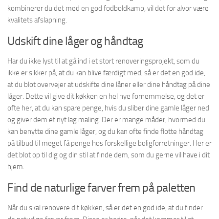
kombinerer du det med en god fodboldkamp, vil det for alvor være
kvalitets afslapning.
Udskift dine låger og håndtag
Har du ikke lyst til at gå ind i et stort renoveringsprojekt, som du
ikke er sikker på, at du kan blive færdigt med, så er det en god ide,
at du blot overvejer at udskifte dine låner eller dine håndtag på dine
låger. Dette vil give dit køkken en hel nye fornemmelse, og det er
ofte her, at du kan spare penge, hvis du sliber dine gamle låger ned
og giver dem et nyt lag maling. Der er mange måder, hvormed du
kan benytte dine gamle låger, og du kan ofte finde flotte håndtag
på tilbud til meget få penge hos forskellige boligforretninger. Her er
det blot op til dig og din stil at finde dem, som du gerne vil have i dit
hjem.
Find de naturlige farver frem på paletten
Når du skal renovere dit køkken, så er det en god ide, at du finder