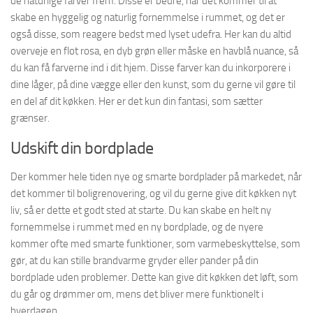
de naturlige farver frem. Disse er bedre, når det kommer til at
skabe en hyggelig og naturlig fornemmelse i rummet, og det er
også disse, som reagere bedst med lyset udefra. Her kan du altid
overveje en flot rosa, en dyb grøn eller måske en havblå nuance, så
du kan få farverne ind i dit hjem. Disse farver kan du inkorporere i
dine låger, på dine vægge eller den kunst, som du gerne vil gøre til
en del af dit køkken. Her er det kun din fantasi, som sætter
grænser.
Udskift din bordplade
Der kommer hele tiden nye og smarte bordplader på markedet, når
det kommer til boligrenovering, og vil du gerne give dit køkken nyt
liv, så er dette et godt sted at starte. Du kan skabe en helt ny
fornemmelse i rummet med en ny bordplade, og de nyere
kommer ofte med smarte funktioner, som varmebeskyttelse, som
gør, at du kan stille brandvarme gryder eller pander på din
bordplade uden problemer. Dette kan give dit køkken det løft, som
du går og drømmer om, mens det bliver mere funktionelt i
hverdagen.