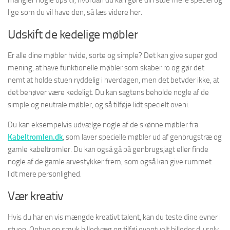
mangler nogle tips til, hvordan du kan gøre din stue mere speciel og
lige som du vil have den, så læs videre her.
Udskift de kedelige møbler
Er alle dine møbler hvide, sorte og simple? Det kan give super god
mening, at have funktionelle møbler som skaber ro og gør det
nemt at holde stuen ryddelig i hverdagen, men det betyder ikke, at
det behøver være kedeligt. Du kan sagtens beholde nogle af de
simple og neutrale møbler, og så tilføje lidt specielt oveni.
Du kan eksempelvis udvælge nogle af de skønne møbler fra
Kabeltromlen.dk
, som laver specielle møbler ud af genbrugstræ og
gamle kabeltromler. Du kan også gå på genbrugsjagt eller finde
nogle af de gamle arvestykker frem, som også kan give rummet
lidt mere personlighed.
Vær kreativ
Hvis du har en vis mængde kreativt talent, kan du teste dine evner i
stuen. Opbyg en smuk billedvæg og tilføj eventuelt billeder du selv