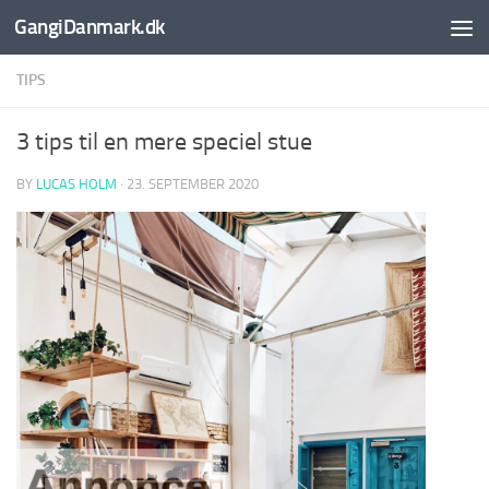
GangiDanmark.dk
Skip to content
TIPS
3 tips til en mere speciel stue
BY
LUCAS HOLM
·
23. SEPTEMBER 2020