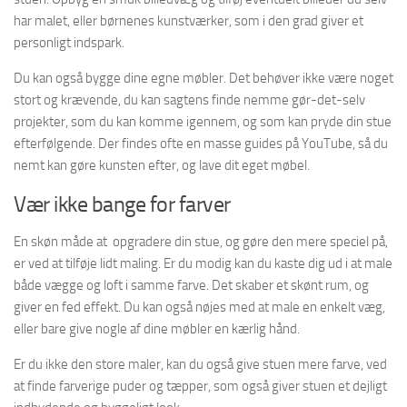
har malet, eller børnenes kunstværker, som i den grad giver et
personligt indspark.
Du kan også bygge dine egne møbler. Det behøver ikke være noget
stort og krævende, du kan sagtens finde nemme gør-det-selv
projekter, som du kan komme igennem, og som kan pryde din stue
efterfølgende. Der findes ofte en masse guides på YouTube, så du
nemt kan gøre kunsten efter, og lave dit eget møbel.
Vær ikke bange for farver
En skøn måde at opgradere din stue, og gøre den mere speciel på,
er ved at tilføje lidt maling. Er du modig kan du kaste dig ud i at male
både vægge og loft i samme farve. Det skaber et skønt rum, og
giver en fed effekt. Du kan også nøjes med at male en enkelt væg,
eller bare give nogle af dine møbler en kærlig hånd.
Er du ikke den store maler, kan du også give stuen mere farve, ved
at finde farverige puder og tæpper, som også giver stuen et dejligt