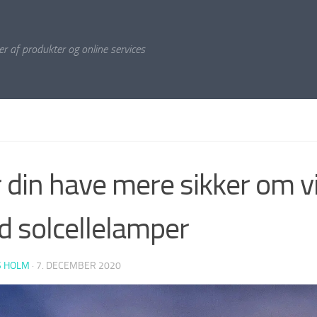
r af produkter og online services
 din have mere sikker om v
 solcellelamper
S HOLM
·
7. DECEMBER 2020