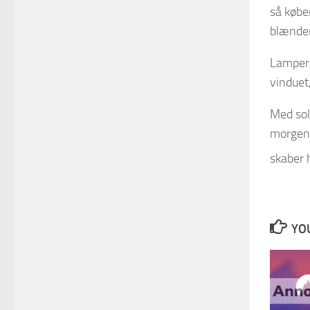
så købe
blænder
Lampern
vinduet
Med sol
morgene
skaber 
YOU