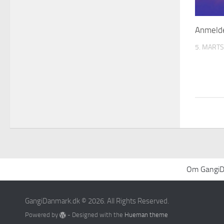
Anmelde
5. MARTS
Om GangiDa
GangiDanmark.dk © 2026. All Rights Reserved.
Powered by
- Designed with the
Hueman theme