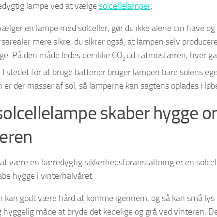
dygtig lampe ved at vælge
solcellelamper
.
vælger en lampe med solceller, gør du ikke alene din have og
sarealer mere sikre, du sikrer også, at lampen selv producer
uge. På den måde ledes der ikke CO
ud i atmosfæren, hver g
2
 I stedet for at bruge batterier bruger lampen bare solens eg
n er der masser af sol, så lamperne kan sagtens oplades i løb
solcellelampe skaber hygge 
teren
at være en bæredygtig sikkerhedsforanstaltning er en solc
kabe hygge i vinterhalvåret.
n kan godt være hård at komme igennem, og så kan små lys
g hyggelig måde at bryde det kedelige og grå ved vinteren. Det