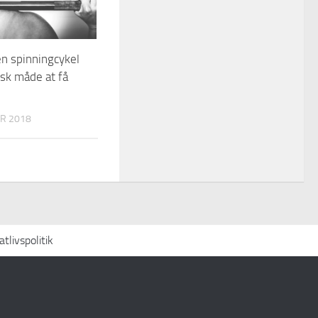
en spinningcykel
isk måde at få
R 2018
atlivspolitik