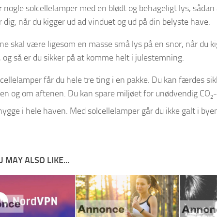
r nogle solcellelamper med en blødt og behageligt lys, sådan
 dig, når du kigger ud ad vinduet og ud på din belyste have.
e skal være ligesom en masse små lys på en snor, når du ki
, og så er du sikker på at komme helt i julestemning.
cellelamper får du hele tre ting i en pakke. Du kan færdes sik
n og om aftenen. Du kan spare miljøet for unødvendig CO
-
2
hygge i hele haven. Med solcellelamper går du ikke galt i bye
 MAY ALSO LIKE...