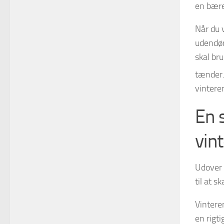
en bære
Når du 
udendør
skal br
tænder.
vintere
En 
vin
Udover 
til at s
Vintere
en rigti