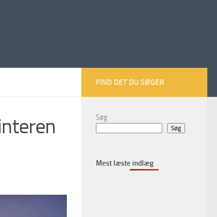
FIND DET DU SØGER
Søg
interen
Søg
Mest læste indlæg