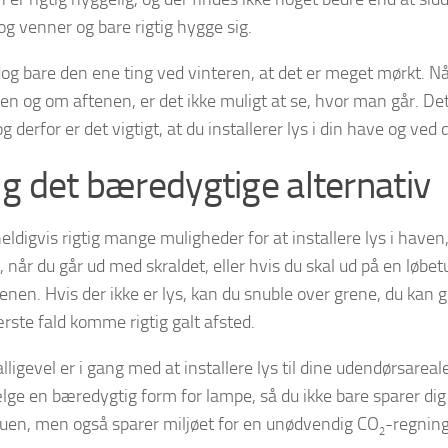
 og venner og bare rigtig hygge sig.
dog bare den ene ting ved vinteren, at det er meget mørkt. N
n og om aftenen, er det ikke muligt at se, hvor man går. Det
 og derfor er det vigtigt, at du installerer lys i din have og ve
g det bæredygtige alternativ
heldigvis rigtig mange muligheder for at installere lys i have
p, når du går ud med skraldet, eller hvis du skal ud på en lø
tenen. Hvis der ikke er lys, kan du snuble over grene, du kan gl
ærste fald komme rigtig galt afsted.
lligevel er i gang med at installere lys til dine udendørsareale
lge en bæredygtig form for lampe, så du ikke bare sparer dig 
uen, men også sparer miljøet for en unødvendig CO
-regning
2