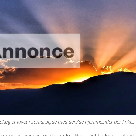
dl
æ
g er lavet i samarbejde med den/de hjemmesider der linkes t
n er rigtig hyggelig, og der findes ikke noget bedre end at si