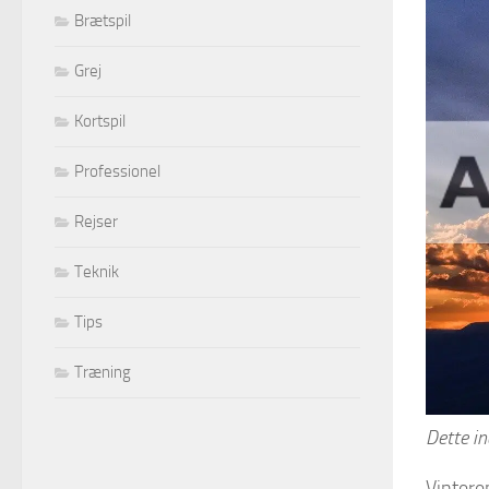
Brætspil
Grej
Kortspil
Professionel
Rejser
Teknik
Tips
Træning
Dette in
Vintere