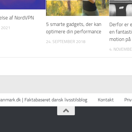
lse af NordVPN
5 smarte gadgets, der kan
Derfor er 
 2021
optimere din performance
en fantast
motion på
24. SEPTEMBER 2018
4. NOVEMBE
nmark.dk | Faktabaseret dansk livsstilsblog
Kontakt
Priv