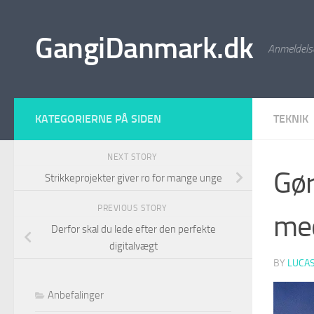
Skip to content
GangiDanmark.dk
Anmeldelse
KATEGORIERNE PÅ SIDEN
TEKNIK
NEXT STORY
Gør
Strikkeprojekter giver ro for mange unge
PREVIOUS STORY
med
Derfor skal du lede efter den perfekte
digitalvægt
BY
LUCA
Anbefalinger