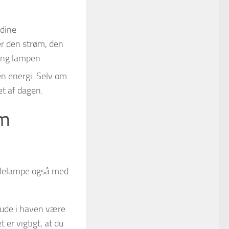
 dine
er den strøm, den
ang lampen
en energi. Selv om
et af dagen.
om
ellelampe også med
 ude i haven være
 er vigtigt, at du