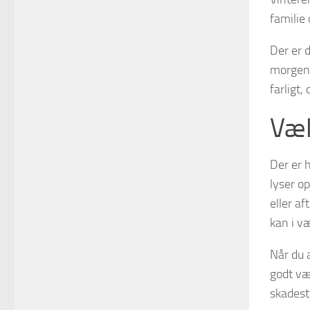
familie
Der er 
morgene
farligt,
Væl
Der er 
lyser o
eller af
kan i v
Når du a
godt væ
skadest