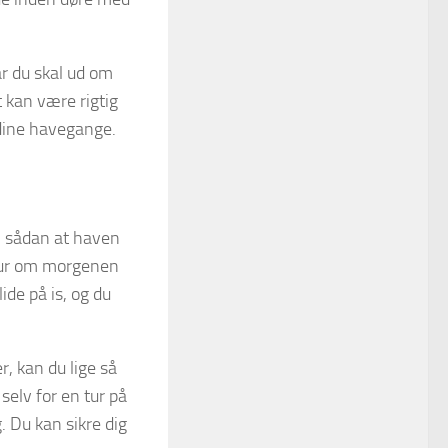
år du skal ud om
 kan være rigtig
d dine havegange.
n, sådan at haven
betur om morgenen
ide på is, og du
r, kan du lige så
selv for en tur på
. Du kan sikre dig