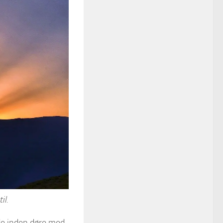
il.
dde inden døre med