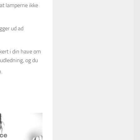
 at lamperne ikke
gger ud ad
kert i din have om
udledning, og du
n.